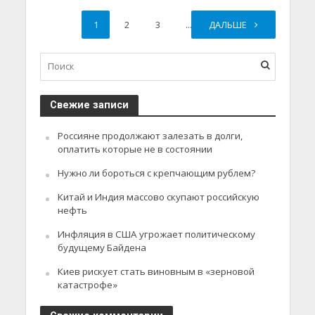
1
2
3
…
ДАЛЬШЕ
7
Свежие записи
Россияне продолжают залезать в долги,
оплатить которые не в состоянии
Нужно ли бороться с крепчающим рублем?
Китай и Индия массово скупают российскую
нефть
Инфляция в США угрожает политическому
будущему Байдена
Киев рискует стать виновным в «зерновой
катастрофе»