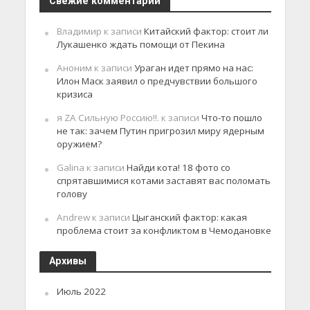
Свежие комментарии
Владимир
к записи
Китайский фактор: стоит ли
Лукашенко ждать помощи от Пекина
Аноним
к записи
Ураган идет прямо на нас:
Илон Маск заявил о предчувствии большого
кризиса
я ZA Сильную Россию!!.
к записи
Что-то пошло
не так: зачем Путин пригрозил миру ядерным
оружием?
Galina
к записи
Найди кота! 18 фото со
спрятавшимися котами заставят вас поломать
голову
Andrew
к записи
Цыганский фактор: какая
проблема стоит за конфликтом в Чемодановке
Архивы
Июль 2022