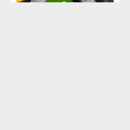
ЖИЗНЬ
ЭКОНОМИКА
•
Германия готова
поддержать стремление
ЕС ввести санкции против
российского Сбербанка
28.04.2022
Германия готова рассмотреть
возможность включения Сбербанка, в
следующий пакет санкций Европейского
Союза, сообщает Bloomberg, со ссылкой