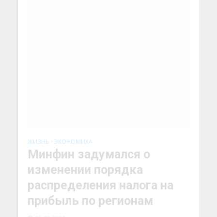
изменении порядка
распределения налога на
прибыль по регионам
05.05.2022
Минфин готовит изменения в систему
распределения по регионам налога на
прибыль компаний, имеющих
обособленные подразделения (филиалы),
сообщает РБК...