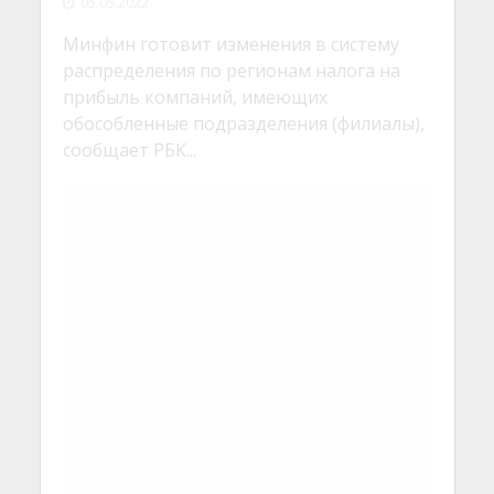
ЖИЗНЬ
ЭКОНОМИКА
•
Мнения европейцев по
нефтяному эмбарго в
отношении России
разошлись
04.05.2022
Исполнительный орган Европейского
Союза в среду предложил самый жесткий
пакет санкций против Москвы за ее
войну на Украине. Однако, ряд стран...