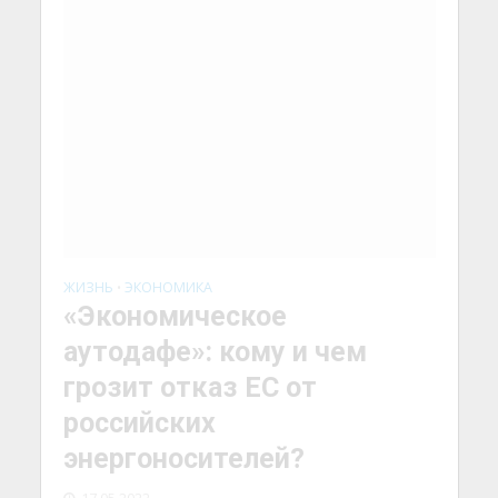
ЖИЗНЬ
ЭКОНОМИКА
•
«Экономическое
аутодафе»: кому и чем
грозит отказ ЕС от
российских
энергоносителей?
17.05.2022
Страны ЕС, отказываясь от российских
энергоресурсов, совершает
экономическое самоубийство, заявил
сегодня президент России на совещании