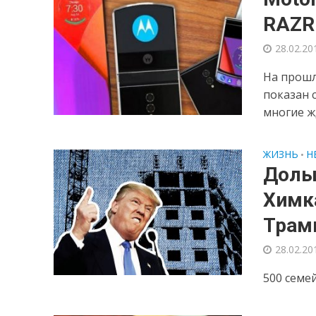
RAZR
28.02.20
На прошл
показан 
многие жд
ЖИЗНЬ
Н
•
Доль
Химк
Трам
28.02.20
500 семей