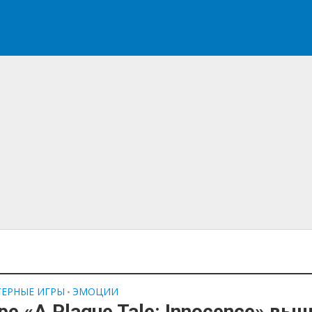
ЕРНЫЕ ИГРЫ
ЭМОЦИИ
•
ре «A Plague Tale: Innocence» вы