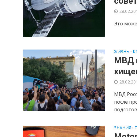
совет
28.02.20
Это може
ЖИЗНЬ
К
•
МВД 
хище
28.02.20
МВД Росс
после пр
подготовк
ЗНАНИЯ
•
Moto