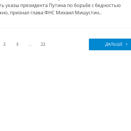
ь указы президента Путина по борьбе с бедностью
но, признал глава ФНС Михаил Мишустин...
2
3
…
22
ДАЛЬШЕ