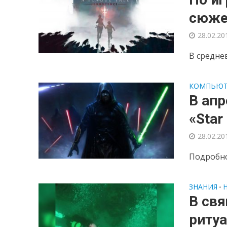
сюже
28.02.20
В средне
КОМПЬЮТ
В апр
«Star
28.02.20
Подробно
ЗНАНИЯ
•
В св
риту