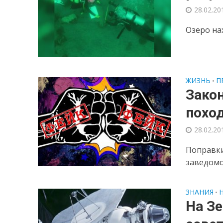
28.02.20
Озеро на
ЖИЗНЬ
П
•
Закон
поход
28.02.20
Поправки
заведомо
ЗНАНИЯ
•
На З