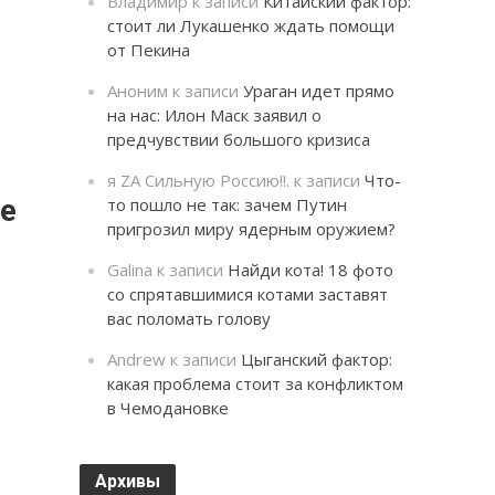
Владимир
к записи
Китайский фактор:
стоит ли Лукашенко ждать помощи
от Пекина
Аноним
к записи
Ураган идет прямо
на нас: Илон Маск заявил о
предчувствии большого кризиса
я ZA Сильную Россию!!.
к записи
Что-
ше
то пошло не так: зачем Путин
пригрозил миру ядерным оружием?
Galina
к записи
Найди кота! 18 фото
со спрятавшимися котами заставят
вас поломать голову
Andrew
к записи
Цыганский фактор:
какая проблема стоит за конфликтом
в Чемодановке
Архивы