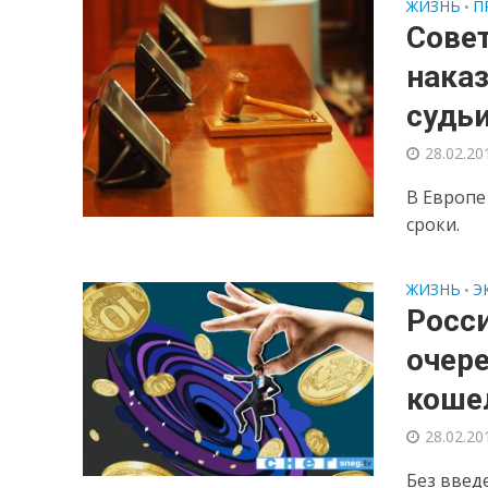
ЖИЗНЬ
П
•
Сове
наказ
судь
28.02.20
В Европе
сроки.
ЖИЗНЬ
Э
•
Росси
очер
коше
28.02.20
Без введ