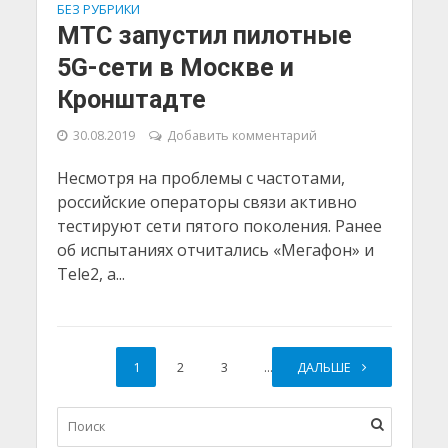
БЕЗ РУБРИКИ
МТС запустил пилотные
5G-сети в Москве и
Кронштадте
30.08.2019
Добавить комментарий
Несмотря на проблемы с частотами,
российские операторы связи активно
тестируют сети пятого поколения. Ранее
об испытаниях отчитались «Мегафон» и
Tele2, а...
1
2
3
…
ДАЛЬШЕ
25