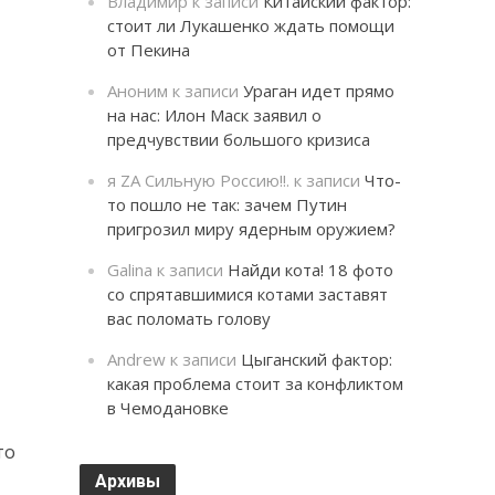
Владимир
к записи
Китайский фактор:
стоит ли Лукашенко ждать помощи
от Пекина
Аноним
к записи
Ураган идет прямо
на нас: Илон Маск заявил о
предчувствии большого кризиса
я ZA Сильную Россию!!.
к записи
Что-
то пошло не так: зачем Путин
пригрозил миру ядерным оружием?
Galina
к записи
Найди кота! 18 фото
со спрятавшимися котами заставят
вас поломать голову
Andrew
к записи
Цыганский фактор:
какая проблема стоит за конфликтом
в Чемодановке
то
Архивы