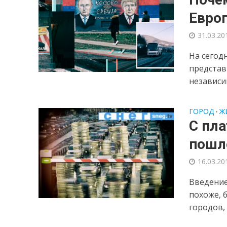
Евро
31.03.20
На сегод
представ
независи
ГОРОД
Ж
•
С пл
пошло
16.03.20
Введение
похоже, 
городов, 