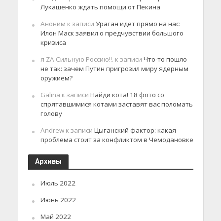
Лукашенко ждать помощи от Пекина
Аноним
к записи
Ураган идет прямо на нас:
Илон Маск заявил о предчувствии большого
кризиса
я ZA Сильную Россию!!.
к записи
Что-то пошло
не так: зачем Путин пригрозил миру ядерным
оружием?
Galina
к записи
Найди кота! 18 фото со
спрятавшимися котами заставят вас поломать
голову
Andrew
к записи
Цыганский фактор: какая
проблема стоит за конфликтом в Чемодановке
Архивы
Июль 2022
Июнь 2022
Май 2022