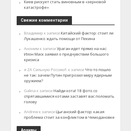
Киев рискует стать виновным в «зерновой
катастрофе»
Свежие комментарии
Владимир
к записи
Китайский фактор: стоит ли
Лукашенко ждать помощи от Пекина
Аноним
к записи
Ураган идет прямо на нас:
Илон Маск заявил о предчувствии большого
кризиса
я ZA Сильную Россию!!.
к записи
Что-то пошло
не так: зачем Путин пригрозил миру ядерным
оружием?
Galina
к записи
Найди кота! 18 фото со
спрятавшимися котами заставят вас поломать
голову
Andrew
к записи
Цыганский фактор: какая
проблема стоит за конфликтом в Чемодановке
Архивы