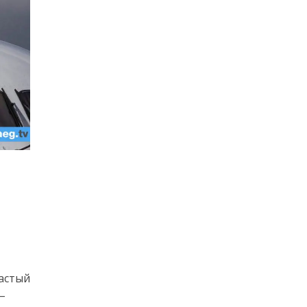
частый
–