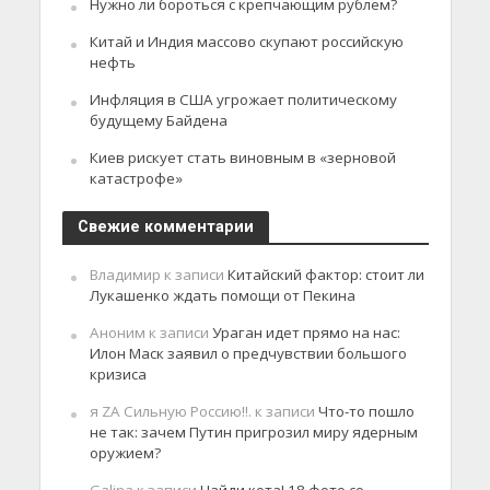
Нужно ли бороться с крепчающим рублем?
Китай и Индия массово скупают российскую
нефть
Инфляция в США угрожает политическому
будущему Байдена
Киев рискует стать виновным в «зерновой
катастрофе»
Свежие комментарии
Владимир
к записи
Китайский фактор: стоит ли
Лукашенко ждать помощи от Пекина
Аноним
к записи
Ураган идет прямо на нас:
Илон Маск заявил о предчувствии большого
кризиса
я ZA Сильную Россию!!.
к записи
Что-то пошло
не так: зачем Путин пригрозил миру ядерным
оружием?