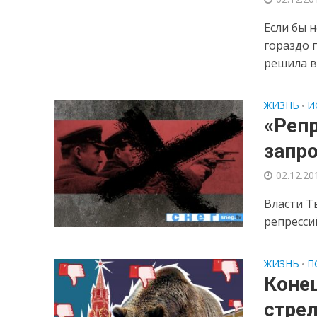
Если бы 
гораздо 
решила вы
ЖИЗНЬ
И
•
«Репр
запр
02.12.20
Власти Т
репресси
ЖИЗНЬ
П
•
Коне
стрел