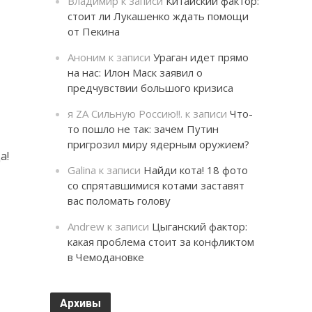
Владимир
к записи
Китайский фактор:
стоит ли Лукашенко ждать помощи
от Пекина
Аноним
к записи
Ураган идет прямо
на нас: Илон Маск заявил о
предчувствии большого кризиса
я ZA Сильную Россию!!.
к записи
Что-
то пошло не так: зачем Путин
пригрозил миру ядерным оружием?
а!
Galina
к записи
Найди кота! 18 фото
со спрятавшимися котами заставят
вас поломать голову
Andrew
к записи
Цыганский фактор:
какая проблема стоит за конфликтом
в Чемодановке
Архивы