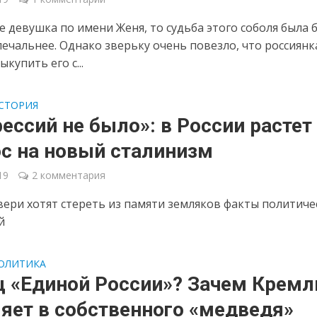
не девушка по имени Женя, то судьба этого соболя была 
печальнее. Однако зверьку очень повезло, что россиянк
купить его с...
СТОРИЯ
ессий не было»: в России растет
ос на новый сталинизм
19
2 комментария
вери хотят стереть из памяти земляков факты политиче
й
ОЛИТИКА
ц «Единой России»? Зачем Кремл
яет в собственного «медведя»