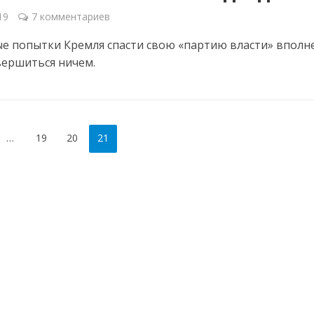
19
7 комментариев
е попытки Кремля спасти свою «партию власти» вполн
вершиться ничем.
…
19
20
21