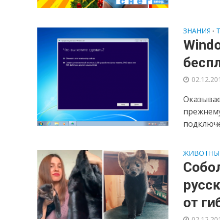
ЗНАНИЯ
•
Wind
беспл
02.12.20
Оказывае
прежнему
подключе
ЖИВОТНЫ
Собол
русск
от ги
02.12.20