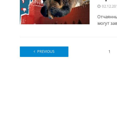
02.12.20
Отчаянны
могут за
PREVIOUS
1