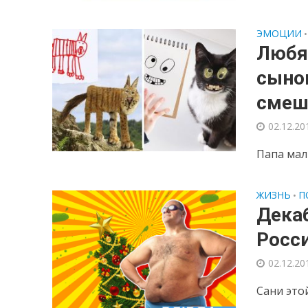
ЭМОЦИИ
•
Любя
сынов
смеш
02.12.20
Папа мал
ЖИЗНЬ
П
•
Дека
Росс
02.12.20
Сани это