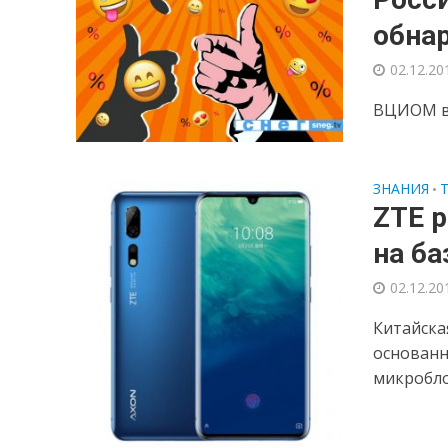
обна
02.12.20
ВЦИОМ вы
ЗНАНИЯ
•
ZTE 
на ба
02.12.20
Китайска
основанн
микробло