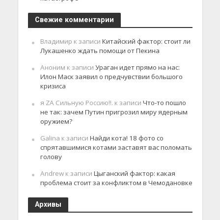
Свежие комментарии
Владимир
к записи
Китайский фактор: стоит ли
Лукашенко ждать помощи от Пекина
Аноним
к записи
Ураган идет прямо на нас:
Илон Маск заявил о предчувствии большого
кризиса
я ZA Сильную Россию!!.
к записи
Что-то пошло
не так: зачем Путин пригрозил миру ядерным
оружием?
Galina
к записи
Найди кота! 18 фото со
спрятавшимися котами заставят вас поломать
голову
Andrew
к записи
Цыганский фактор: какая
проблема стоит за конфликтом в Чемодановке
Архивы