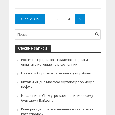
PREVIOUS
1
…
3
4
5
Свежие записи
Россияне продолжают залезать в долги,
оплатить которые не в состоянии
Нужно ли бороться с крепчающим рублем?
Китай и Индия массово скупают российскую
нефть
Инфляция в США угрожает политическому
будущему Байдена
Киев рискует стать виновным в «зерновой
катастрофе»