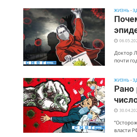
ЖИЗНЬ
З
•
Почем
эпид
06.05.20
Доктор Л
почти го
ЖИЗНЬ
З
•
Рано 
числ
30.04.20
“Осторож
власти Р