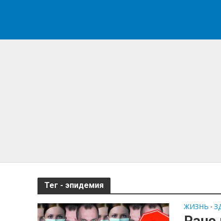
Тег - эпидемия
ЖИЗНЬ
З
•
Рано 