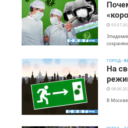
Почем
«коро
03.07.20
Эпидемия
сохраняю
ГОРОД
Ж
•
На с
режи
08.06.20
В Москве