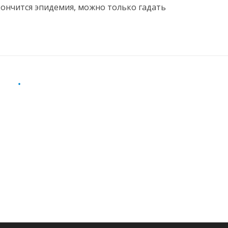
кончится эпидемия, можно только гадать
БЩЕСТВО
дут ли митинги в Сети к смягче
антинных» ограничений
20
Добавить комментарий
в Яндекс-Навигаторе может стать первой ласточкой
 перемен в России
ДОРОВЬЕ