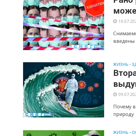
може
10.07.20
Снимаемы
введены 
ЖИЗНЬ
З
•
Втора
выду
09.07.20
Почему в
природу
ЖИЗНЬ
О
•