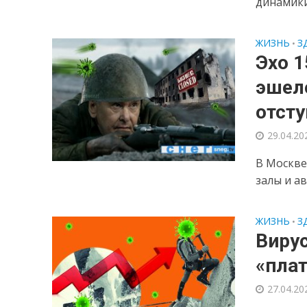
динамики
ЖИЗНЬ
З
•
Эхо 1
эшело
отсту
29.04.20
В Москве
залы и а
ЖИЗНЬ
З
•
Вирус
«плат
27.04.20