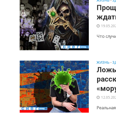
ЖИЗНЬ
З
•
Проща
ждат
19.05.20
Что случ
ЖИЗНЬ
З
•
Ложь 
расск
«мор
12.05.20
Реальная