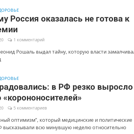
ДОРОВЬЕ
у Россия оказалась не готова к
емии
20
1 комментарий
еонид Рошаль выдал тайну, которую власти замалчива
д
ДОРОВЬЕ
радовались: в РФ резко выросло
о «корононосителей»
20
5 комментариев
ный оптимизм”, который медицинские и политические
Ф высказывали всю минувшую неделю относительно