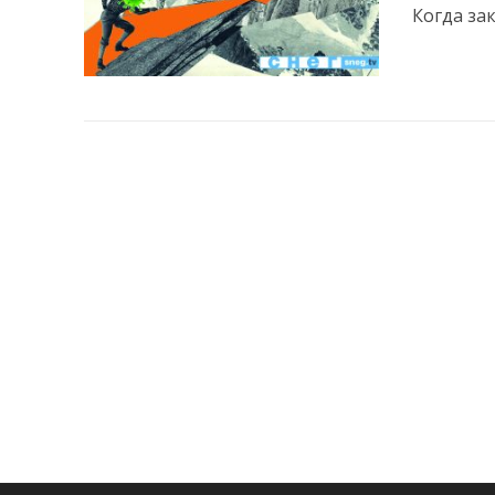
Когда за
ЖИЗНЬ
О
•
Приве
«кар
21.04.20
Флешмоб 
реальных
ЖИЗНЬ
З
•