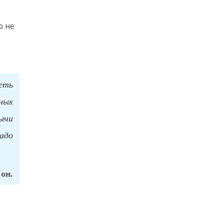
о не
еть
ных
ычи
адо
 он.