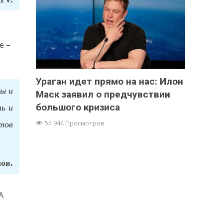
е –
Ураган идет прямо на нас: Илон
ты и
Маск заявил о предчувствии
ь и
большого кризиса
нтов
54 944 Просмотров
ов.
А