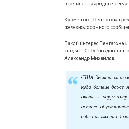
этих мест природных ресур
Кроме того, Пентагону треб
железнодорожного сообщен
Такой интерес Пентагона к
тем, что США “поздно хват
Александр Михайлов
.
США десятилетиями 
куда больше даже А
океан. И вдруг амер
неплохо обустроилас
себя положении дог