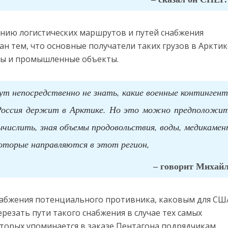
янию логистических маршрутов и путей снабжения
н тем, что основные получатели таких грузов в Арктик
азы и промышленные объекты.
т непосредственно не знать, какие военные континген
 Россия держит в Арктике. Но это можно предположит
ычислить, зная объемы продовольствия, воды, медикаме
которые направляются в этот регион,
– говорит Михайл
набжения потенциального противника, каковым для СШ
ерезать пути такого снабжения в случае тех самых
оторых упоминается в заказе Пентагона подрядчикам.