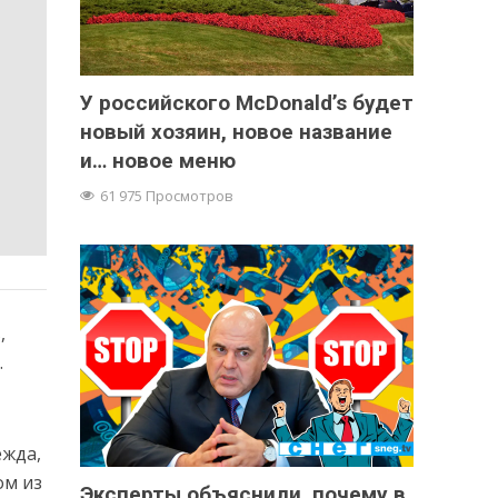
У российского McDonald’s будет
новый хозяин, новое название
и… новое меню
61 975 Просмотров
,
.
ежда,
ом из
Эксперты объяснили, почему в