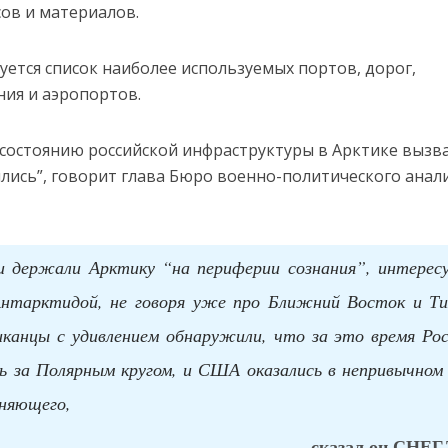
сов и материалов.
уется список наиболее используемых портов, дорог,
ия и аэропортов.
 состоянию российской инфраструктуры в Арктике вызв
ились”, говорит глава Бюро военно-политического анал
держали Арктику “на периферии сознания”, интересу
нтарктидой, не говоря уже про Ближний Восток и Ти
иканцы с удивлением обнаружили, что за это время Ро
ь за Полярным кругом, и США оказались в непривычном
оняющего,
– сказал он СНЕГ.