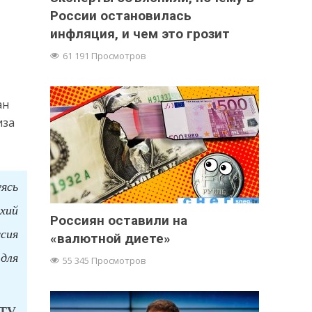
России остановилась
инфляция, и чем это грозит
61 191 Просмотров
ан
иза
ясь
хий
Россиян оставили на
ссия
«валютной диете»
 для
55 345 Просмотров
TV.