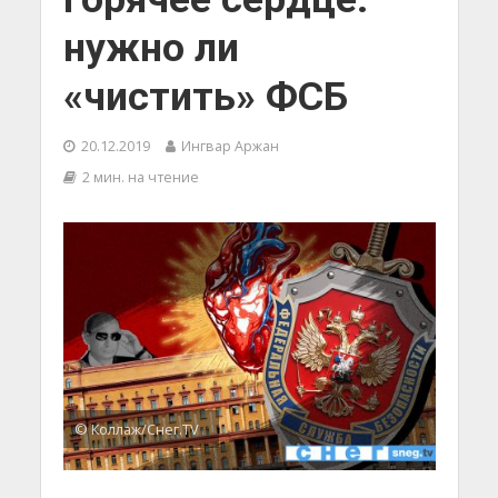
нужно ли
«чистить» ФСБ
20.12.2019
Ингвар Аржан
2 мин. на чтение
© Коллаж/Снег.TV