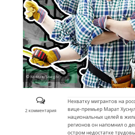
© Коллаж/Sneg.tv
Нехватку мигрантов на рос
вице-премьер Марат Хуснул
2 комментария
национальных целей в жил
регионов он напомнил о де
остром недостатке трудовы