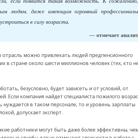
ли, если появится такая возможность. К сожалению,
лым людям, даже имеющим огромный профессиональ
строиться в силу возраста,
— отмечает аналит
ую отрасль можно привлекать людей предпенсионного
ких в стране около шести миллионов человек (тех, кто н
отать, безусловно, будет зависеть и от условий, от
й. Если компания найдет специалиста пожилого возрас
ь нуждается в таком персонале, то и уровень зарплаты
охой, допускает эксперт.
такие работники могут быть даже более эффективны, че
дровые службы давно отмечают сложности в работе с