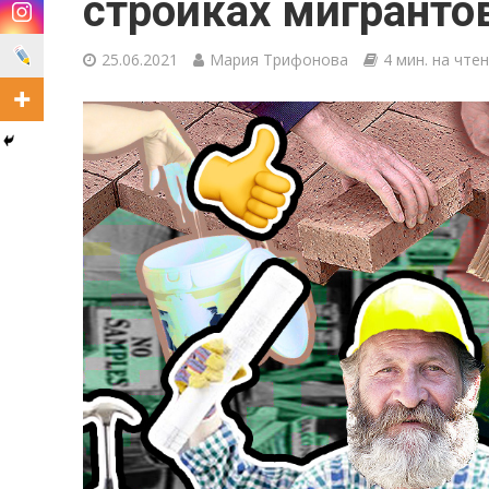
стройках мигранто
25.06.2021
Мария Трифонова
4 мин. на чте