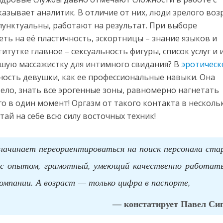
азывает аналитик. В отличие от них, люди зрелого воз
пунктуальны, работают на результат. При выборе
ть на её пластичность, эскортницы – знание языков и
итутке главное – сексуальность фигуры, список услуг и 
чшую массажистку для интимного свидания? В
эротичес
ность девушки, как ее профессиональные навыки. Она
тело, знать все эрогенные зоны, равномерно нагнетать
о в один момент! Оргазм от такого контакта в несколь
тай на себе всю силу восточных техник!
 начинает переориентироваться на поиск персонала ста
 с опытом, грамотный, умеющий качественно работат
компании. А возраст — только цифра в паспорте,
— констатирует Павел Сиг