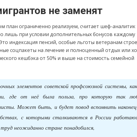
игрантов не заменят
м план ограниченно реализуем, считает шеф-аналитик
но лишь при условии дополнительных бонусов каждому
Это индексация пенсий, особые льготы ветеранам строе
ные соцпакеты на лечение и полноценный отдых или хо
еского кешбэка от 50% и выше на стоимость семейной
очных элементов советской профсоюзной системы, как
ти, где от неё была польза, про которую так лю
нисты. Может быть, и будет повод вспомнить наконец
обствах, с которыми сталкиваются в России работаю
х труд неожиданно стране понадобился,