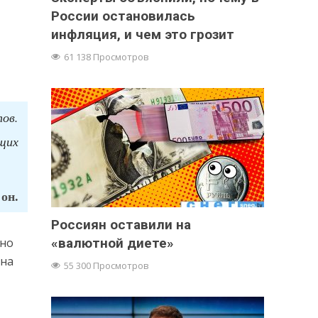
России остановилась
инфляция, и чем это грозит
61 138 Просмотров
ов.
щих
он.
Россиян оставили на
 но
«валютной диете»
 на
55 300 Просмотров