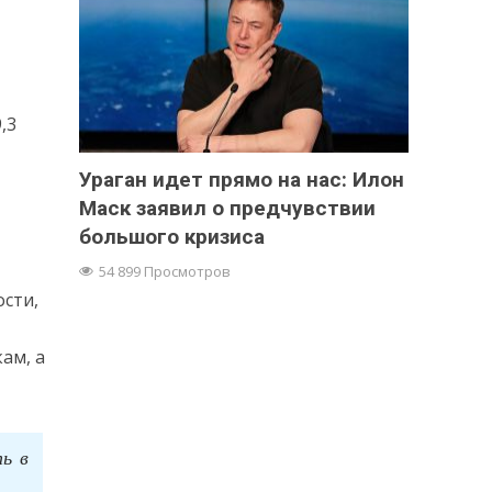
,3
,
Ураган идет прямо на нас: Илон
Маск заявил о предчувствии
большого кризиса
54 899 Просмотров
сти,
ам, а
ь в