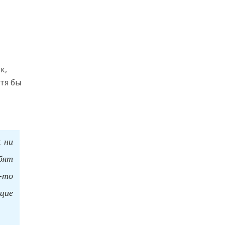
к,
тя бы
 ни
бят
-то
щие