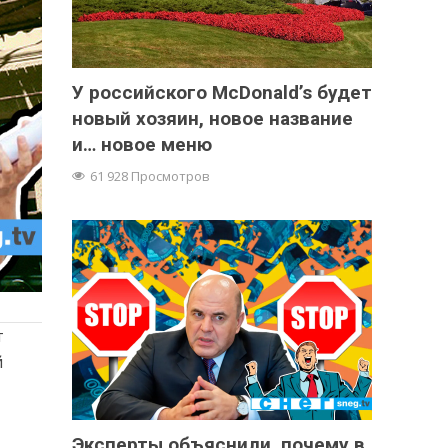
У российского McDonald’s будет
новый хозяин, новое название
и… новое меню
61 928 Просмотров
т
й
Эксперты объяснили, почему в