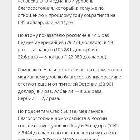
человека. Это медианный уровень
благосостояния, который к тому же по
отношению к прошлому году сократился на
691 доллар, или на 11,2%.
По этому показателю россияне в 14,5 раз
беднее американцев (79 274 доллара), в 19
раз — испанцев (105 831 доллар) и в
22,6 раза — японцев (122 980 долларов).
Самое же печальное заключается в том, что по
медианному уровню благосостояния россияне
отстают еще и от жителей Эстонии (38 901
доллар) в 7 раз, Албании — в 2,8 раза,
Сербии — 2,7 раза.
По подсчетам Credit Suisse, медианное
благосостояние домохозяйств в России
соответствует уровню Перу и Эквадора (5445
и 5444 доллара соответственно) и чуть ниже
показателей Египта (6329 долларов).