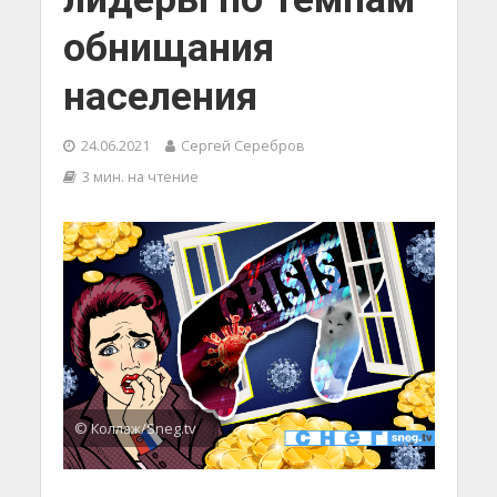
обнищания
населения
24.06.2021
Сергей Серебров
3 мин. на чтение
© Коллаж/Sneg.tv