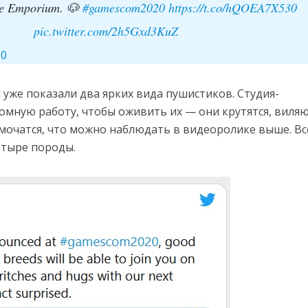
ate Emporium. 🐶
#gamescom2020
https://t.co/hQOEA7X530
pic.twitter.com/2h5Gxd3KuZ
20
 уже показали два ярких вида пушистиков. Студия-
омную работу, чтобы оживить их — они крутятся, виля
 мочатся, что можно наблюдать в видеоролике выше. Вс
етыре породы.