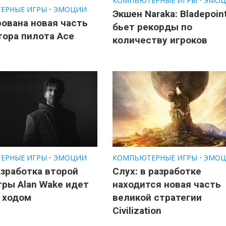
КОМПЬЮТЕРНЫЕ ИГРЫ
•
ЭМОЦ
ЕРНЫЕ ИГРЫ
•
ЭМОЦИИ
Экшен Naraka: Bladepoin
ована новая часть
бьет рекорды по
ора пилота Ace
количеству игроков
ЕРНЫЕ ИГРЫ
•
ЭМОЦИИ
КОМПЬЮТЕРНЫЕ ИГРЫ
•
ЭМОЦ
азработка второй
Слух: в разработке
гры Alan Wake идет
находится новая часть
 ходом
великой стратегии
Civilization