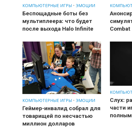
КОМПЬЮТЕРНЫЕ ИГРЫ
•
ЭМОЦИИ
КОМПЬЮТ
Беспощадные боты без
Анонсир
мультиплеера: что будет
симулят
после выхода Halo Infinite
Combat
КОМПЬЮТ
Слух: р
КОМПЬЮТЕРНЫЕ ИГРЫ
•
ЭМОЦИИ
части и
Геймер-инвалид собрал для
полным
товарищей по несчастью
миллион долларов