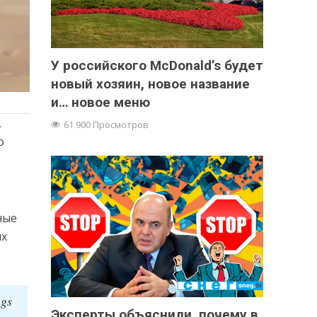
У российского McDonald’s будет
новый хозяин, новое название
и… новое меню
,
61 900 Просмотров
о
ные
их
ngs
Эксперты объяснили, почему в