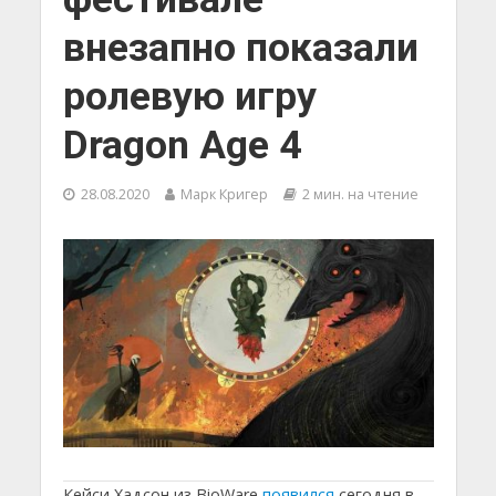
внезапно показали
ролевую игру
Dragon Age 4
28.08.2020
Марк Кригер
2 мин. на чтение
Кейси Хадсон из BioWare
появился
сегодня в