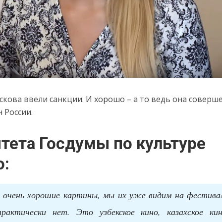
кова ввели санкции. И хорошо – а то ведь она соверш
н России.
тета Госдумы по культуре
о:
 очень хорошие картины, мы их уже видим на фестивал
рактически нет. Это узбекское кино, казахское ки