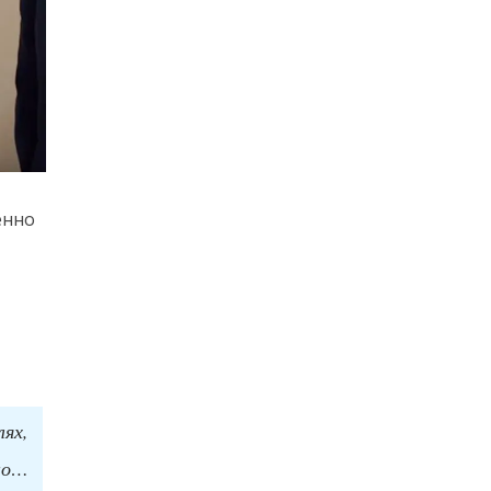
енно
ях,
но…