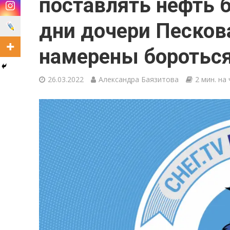
поставлять нефть 
дни дочери Пескова
намерены боротьс
26.03.2022
Александра Баязитова
2 мин. на