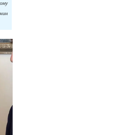
тому
нин