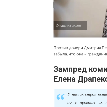
© Кадр из видео
Против дочери Дмитрия Пес
забыла, что она – граждани
Зампред коми
Елена Драпек
У наших стран есть
но в прокате их п